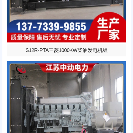
1000KW柴油发电机组，选用三菱型号:S12R-PTA、柴油
S12R-PTA三菱1000KW柴油发电机组
发动机1小时功率1190KW，24V蓄电池启动、涡轮增压V
型12缸发动机配套昇丰全铜无刷发电机，全铜发电机质保
两年。标配自启动自保护液晶控制器。