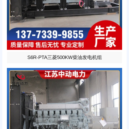
500KW柴油发电机组，选用三菱型号:S6R-PTA、柴油发动
S6R-PTA三菱500KW柴油发电机组
机1小时功率520KW，24V蓄电池启动、涡轮增压V型6缸
发动机配套昇丰全铜无刷发电机，全铜发电机质保两年。
标配自启动自保护液晶控制器。