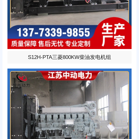
800KW柴油发电机组，选用三菱型号:S12H-PTA、柴油发
S12H-PTA三菱800KW柴油发电机组
动机1小时功率900KW，24V蓄电池启动、涡轮增压V型12
缸发动机配套昇丰全铜无刷发电机，全铜发电机质保两
年。标配自启动自保护液晶控制器。