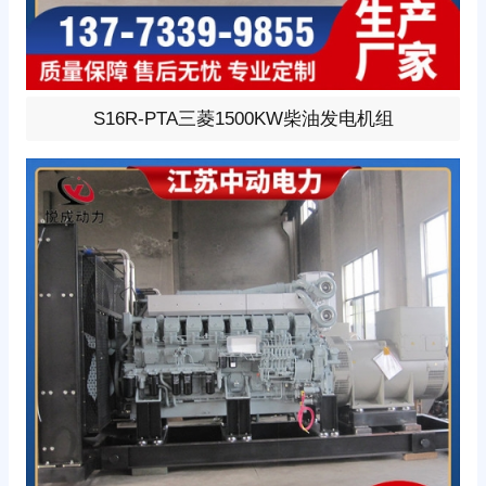
1500KW柴油发电机组，选用三菱型号:S16R-PTA、柴油
S16R-PTA三菱1500KW柴油发电机组
发动机1小时功率1590KW，24V蓄电池启动、涡轮增压V
型16缸发动机配套昇丰全铜无刷发电机，全铜发电机质保
两年。标配自启动自保护液晶控制器。