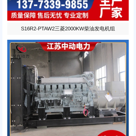
2000KW柴油发电机组，选用三菱型号:S16R2-PTAW、柴
S16R2-PTAW2三菱2000KW柴油发电机组
油发动机1小时功率2160KW，24V蓄电池启动、涡轮增压
V型12缸发动机配套昇丰全铜无刷发电机，全铜发电机质
保两年。标配自启动自保护液晶控制器。