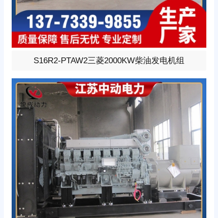
2000KW柴油发电机组，选用三菱型号:S16R2-PTAW、柴
S16R2-PTAW2三菱2000KW柴油发电机组
油发动机1小时功率2160KW，24V蓄电池启动、涡轮增压
V型12缸发动机配套昇丰全铜无刷发电机，全铜发电机质
保两年。标配自启动自保护液晶控制器。