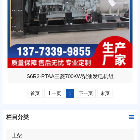
700KW柴油发电机组，选用三菱型号:S6R2-PTAA、柴油
S6R2-PTAA三菱700KW柴油发电机组
发动机1小时功率710KW，24V蓄电池启动、涡轮增压V型
6缸发动机配套昇丰全铜无刷发电机，全铜发电机质保两
首页
上一页
1
下一页
末页
年。标配自启动自保护液晶控制器。
栏目分类
上柴