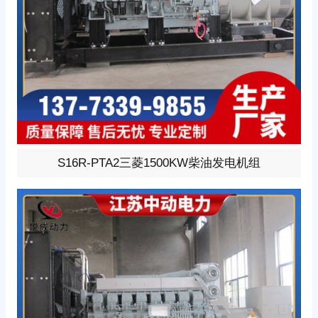
1500KW柴油发电机组，选用三菱型号:S16R-PTA2、柴油
S16R-PTA2三菱1500KW柴油发电机组
发动机1小时功率1760KW，24V蓄电池启动、涡轮增压V
型16缸发动机配套昇丰全铜无刷发电机，全铜发电机质保
两年。标配自启动自保护液晶控制器。