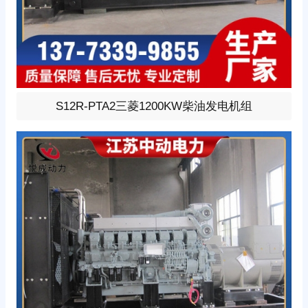
1200KW柴油发电机组，选用三菱型号:S12R-PTA2、柴油
S12R-PTA2三菱1200KW柴油发电机组
发动机1小时功率1285KW，24V蓄电池启动、涡轮增压V
型12缸发动机配套昇丰全铜无刷发电机，全铜发电机质保
两年。标配自启动自保护液晶控制器。