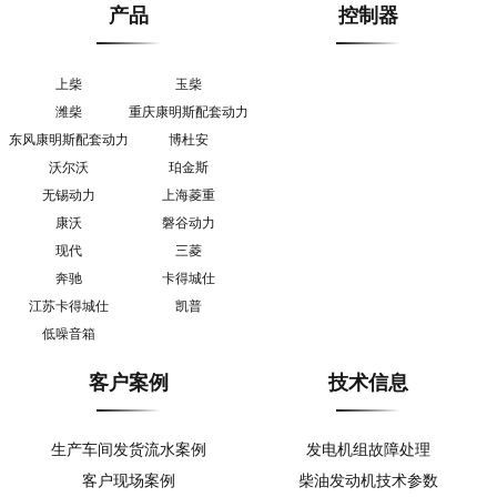
产品
控制器
上柴
玉柴
潍柴
重庆康明斯配套动力
东风康明斯配套动力
博杜安
沃尔沃
珀金斯
无锡动力
上海菱重
康沃
磐谷动力
现代
三菱
奔驰
卡得城仕
江苏卡得城仕
凯普
低噪音箱
客户案例
技术信息
生产车间发货流水案例
发电机组故障处理
客户现场案例
柴油发动机技术参数