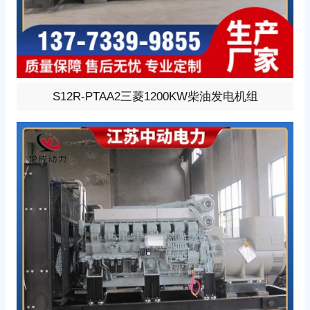
1200KW柴油发电机组，选用三菱型号:S12R-PTAA2、柴
S12R-PTAA2三菱1200KW柴油发电机组
油发动机1小时功率1404KW，24V蓄电池启动、涡轮增压
V型12缸发动机配套昇丰全铜无刷发电机，全铜发电机质
保两年。标配自启动自保护液晶控制器。