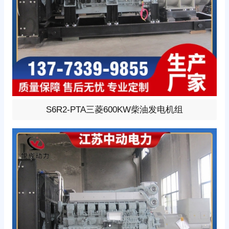
600KW柴油发电机组，选用三菱型号:S6R2-PTA、柴油发
S6R2-PTA三菱600KW柴油发电机组
动机1小时功率635KW，24V蓄电池启动、涡轮增压V型6
缸发动机配套昇丰全铜无刷发电机，全铜发电机质保两
年。标配自启动自保护液晶控制器。