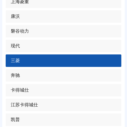
上海菱重
康沃
磐谷动力
现代
三菱
奔驰
卡得城仕
江苏卡得城仕
凯普